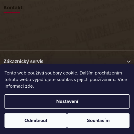
Kontakt
Zákaznický servis
Tento web používá soubory cookie. Dalším procházením
tohoto webu vyjadřujete souhlas s jejich používáním.. Více
Užitečné odkazy
informací
zde
.
Naše nabídka
Nastavení
Vytvořil Shoptet
Odmítnout
Souhlasím
Copyright 2026
Etrafika.cz
. Všechna práva vyhrazena.