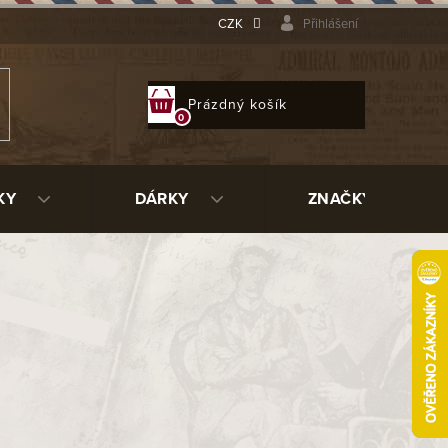
CZK
Přihlášení
NÁKUPNÍ
Prázdný košík
KOŠÍK
KY
DÁRKY
ZNAČKY