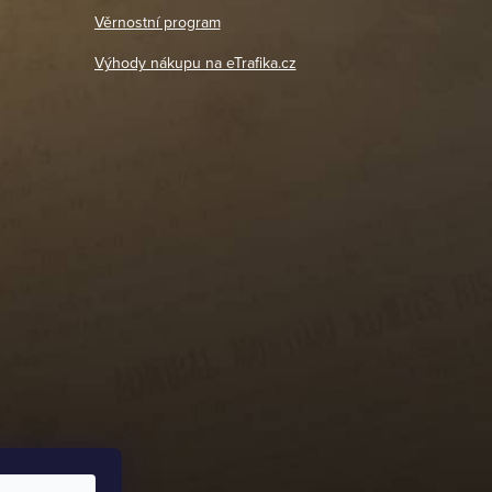
18. 4. 2026
Věrnostní program
DETAIL POBOČKY
Výhody nákupu na eTrafika.cz