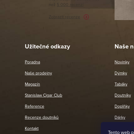
než
5 000 recenzí
potřebu n
Zobrazit recenze
Pet
26. 
Užitečné odkazy
Naše n
Poradna
Novinky
Naše prodejny
Dýmky
Magazín
Tabáky
Stanislaw Cigar Club
Doutníky
Reference
Doplňky
Recenze doutníků
Dárky
Kontakt
Tento web p