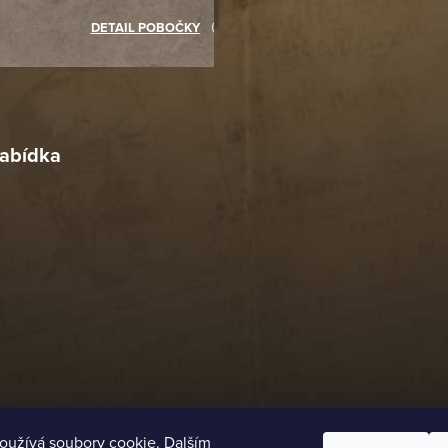
akupovat jinde.
DETAIL POBOČKY
Richard Lasztuwka
18. 4. 2026
r
4. 2026
abídka
oužívá soubory cookie. Dalším