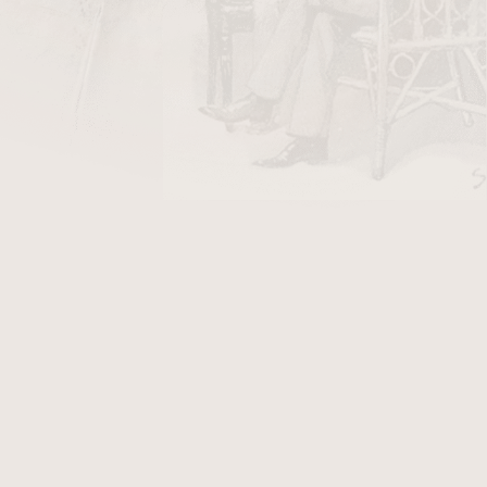
DO KOŠÍKU
 standardní dýmky.Klasická anglická směs
báku,
orientálního
tabáku z Izmiru, Basmy a
abákové aroma. Jemná směs střední síly. Spíše
.