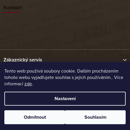
Kontakt
Zákaznický servis
Tento web používá soubory cookie. Dalším procházením
tohoto webu vyjadřujete souhlas s jejich používáním.. Více
Užitečné odkazy
informací
zde
.
Naše nabídka
Nastavení
Vytvořil Shoptet
Odmítnout
Souhlasím
Copyright 2026
Etrafika.cz
. Všechna práva vyhrazena.