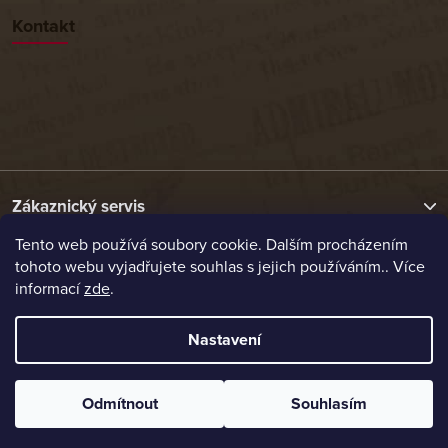
Kontakt
Zákaznický servis
Tento web používá soubory cookie. Dalším procházením
tohoto webu vyjadřujete souhlas s jejich používáním.. Více
Užitečné odkazy
informací
zde
.
Naše nabídka
Nastavení
Vytvořil Shoptet
Odmítnout
Souhlasím
Copyright 2026
Etrafika.cz
. Všechna práva vyhrazena.