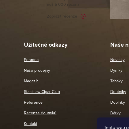
než
5 000 recenzí
potřebu n
Zobrazit recenze
Pet
26. 
Užitečné odkazy
Naše n
Poradna
Novinky
Naše prodejny
Dýmky
Magazín
Tabáky
Stanislaw Cigar Club
Doutníky
Reference
Doplňky
Recenze doutníků
Dárky
Kontakt
Tento web p