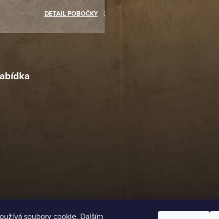
akupovat jinde.
DETAIL POBOČKY
Richard Lasztuwka
18. 4. 2026
r
4. 2026
abídka
oužívá soubory cookie. Dalším