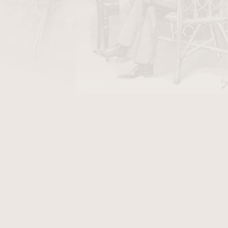
DO KOŠÍKU
t výhradně virginskými tabáky různých odrůd a
 milovníky dýmkového tabáku, kteří preferují
á, pro čistý virginský tabák, je nasládlá vůně,