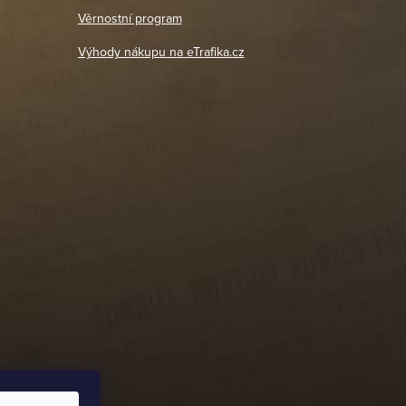
18. 4. 2026
Věrnostní program
DETAIL POBOČKY
Výhody nákupu na eTrafika.cz