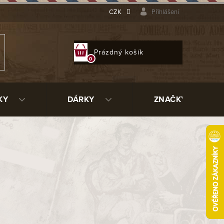
CZK
Přihlášení
NÁKUPNÍ
Prázdný košík
KOŠÍK
KY
DÁRKY
ZNAČKY
0011