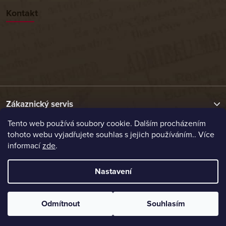
Kontakt
Zákaznický servis
Tento web používá soubory cookie. Dalším procházením
tohoto webu vyjadřujete souhlas s jejich používáním.. Více
Užitečné odkazy
informací
zde
.
Naše nabídka
Nastavení
Vytvořil Shoptet
Odmítnout
Souhlasím
Copyright 2026
Etrafika.cz
. Všechna práva vyhrazena.