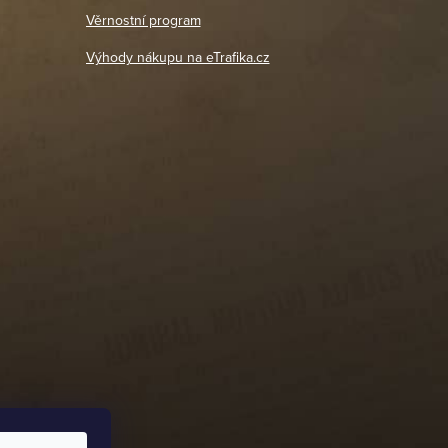
18. 4. 2026
Věrnostní program
DETAIL POBOČKY
Výhody nákupu na eTrafika.cz