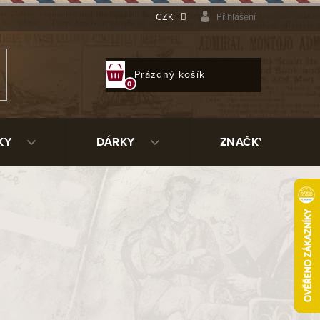
CZK
Přihlášení
NÁKUPNÍ
Prázdný košík
KOŠÍK
KY
DÁRKY
ZNAČKY