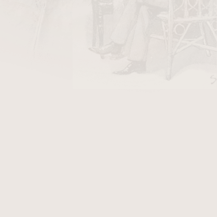
DO KOŠÍKU
ch
tabáků obohacená o švestkové aroma je
l Royal Yacht.