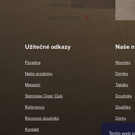
než
5 000 recenzí
potřebu n
Zobrazit recenze
Pet
26. 
Užitečné odkazy
Naše n
Poradna
Novinky
Naše prodejny
Dýmky
Magazín
Tabáky
Stanislaw Cigar Club
Doutníky
Reference
Doplňky
Recenze doutníků
Dárky
Kontakt
Tento web p