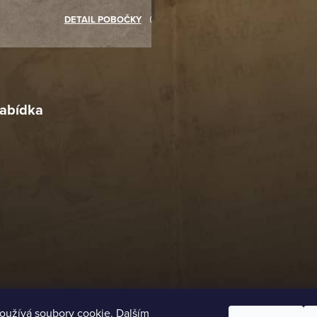
akupovat jinde.
DETAIL POBOČKY
Richard Lasztuwka
18. 4. 2026
r
4. 2026
abídka
oužívá soubory cookie. Dalším