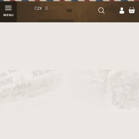
Přejít
N
CZK
na
K
obsah
Dýmkový tabák Robert McConnell
Boutique Blend/10
18566