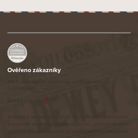
Z
á
p
a
t
í
Ověřeno zákazníky
100 % zákazníků nás doporučuje na základě vice než
5 000 recenzí
Zobrazit recenze
Výborný a spolehlivý obchod. Nemohu moc porovnávat
s ostatními obchody v tomto segmentu, protože od první
vyřízené objednávku jsem už neměl potřebu nakupovat