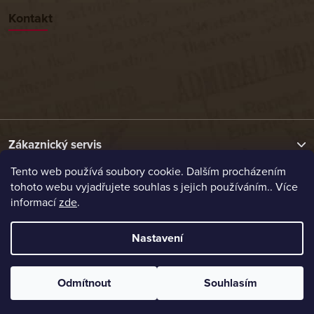
Kontakt
Zákaznický servis
Tento web používá soubory cookie. Dalším procházením
tohoto webu vyjadřujete souhlas s jejich používáním.. Více
Užitečné odkazy
informací
zde
.
Naše nabídka
Nastavení
Vytvořil Shoptet
Odmítnout
Souhlasím
Copyright 2026
Etrafika.cz
. Všechna práva vyhrazena.