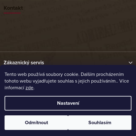
Kontakt
Zákaznický servis
Tento web používá soubory cookie. Dalším procházením
tohoto webu vyjadřujete souhlas s jejich používáním.. Více
Užitečné odkazy
informací
zde
.
Naše nabídka
Nastavení
Vytvořil Shoptet
Odmítnout
Souhlasím
Copyright 2026
Etrafika.cz
. Všechna práva vyhrazena.