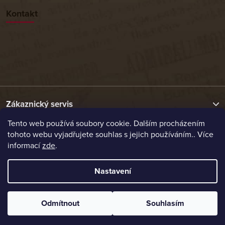
Kontakt
Zákaznický servis
Tento web používá soubory cookie. Dalším procházením
tohoto webu vyjadřujete souhlas s jejich používáním.. Více
Užitečné odkazy
informací
zde
.
Naše nabídka
Nastavení
Vytvořil Shoptet
Odmítnout
Souhlasím
Copyright 2026
Etrafika.cz
. Všechna práva vyhrazena.