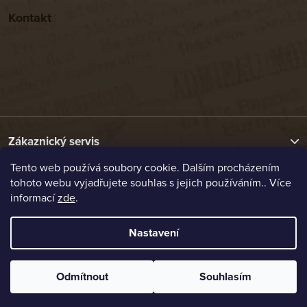
Kontakt
Zákaznický servis
Tento web používá soubory cookie. Dalším procházením
tohoto webu vyjadřujete souhlas s jejich používáním.. Více
Užitečné odkazy
informací
zde
.
Naše nabídka
Nastavení
Vytvořil Shoptet
Odmítnout
Souhlasím
Copyright 2026
Etrafika.cz
. Všechna práva vyhrazena.