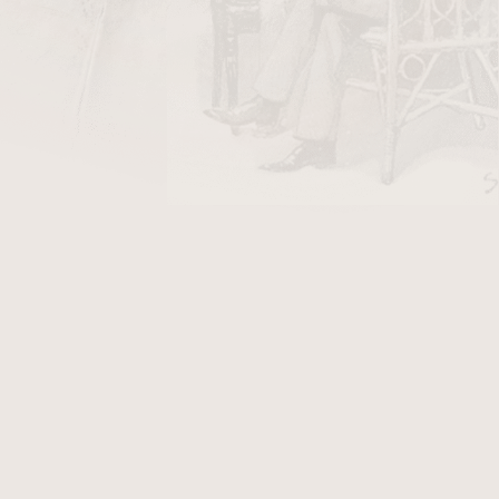
ar of the Dragon představuje směs tabáků z
 Malawi, Číny a Kypru. Dodává se v číslované,
e a je limitován na 5 110 plechovek po celém
ány a lesní plody