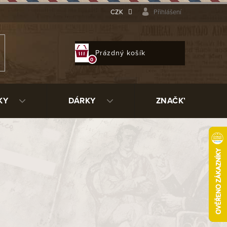
CZK
Přihlášení
NÁKUPNÍ
Prázdný košík
KOŠÍK
KY
DÁRKY
ZNAČKY