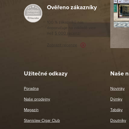
Ověřeno zákazníky
Výborný a
moc porov
tomto seg
100 % zákazníků nás
doporučuje na základě vice
vyřízené 
než
5 000 recenzí
potřebu n
Zobrazit recenze
Pet
26. 
Užitečné odkazy
Naše n
Poradna
Novinky
Naše prodejny
Dýmky
Magazín
Tabáky
Stanislaw Cigar Club
Doutníky