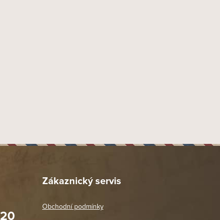
100 gr
Plechovka
Středně silný
Loose cut
Středně aromatizovaný
Black Cavendish
,
Latakia
,
Virginia
Středně výrazné
Davidoff
Lesní plody
,
Ostružiny
,
Banány
ATIONAL CZECHOSLOVAKIA spol. s r.o., Praha 4 - Krč,
Nad Svahem 2, PSČ 14007
1 ks
Zákaznický servis
Položka byla vyprodána…
Obchodní podmínky
020
Prodejna Praha 2