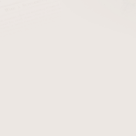
cena:
Dýmkový tabák Davidoff Ye
Brazílie, Zimbabwe, Indie,
červeně lakované plechovc
světě. Aroma Ostružiny, ban
Detailní informace
Zeptat se
Hlídat