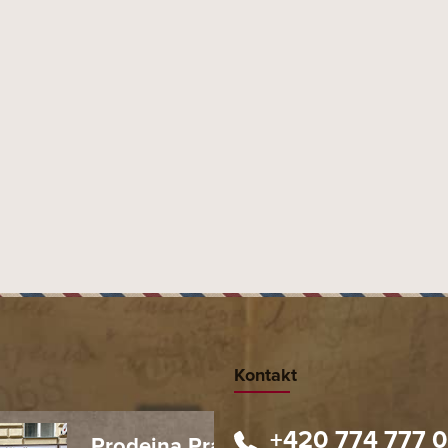
užiny, banány a lesní plody
TOBACCO TRADING INTERN
Kontakt
+420 774 777 
Prodejna Praha 1