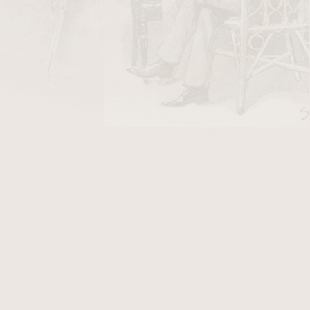
omatická směs spojující dvojitě fermentovaný
ými brazilskými
Virginia
tabáky sušenými
lehký až středně výrazný tabák s jemnou
y kokosu a svěžími citrusovými akcenty. Směs
ovnoměrně, což umožňuje klidné a příjemné
. Davidoff Brazil je ideální volbou pro kuřáky,
egantně nasládlé aromatické směsi s čistým,
charakterem typickým pro prémiové tabáky