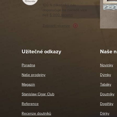
tomto seg
100 % zákazníků nás
doporučuje na základě vice
vyřízené 
než
5 000 recenzí
potřebu n
Zobrazit recenze
Pet
26. 
Užitečné odkazy
Naše n
Poradna
Novinky
Naše prodejny
Dýmky
Magazín
Tabáky
Stanislaw Cigar Club
Doutníky
Reference
Doplňky
Recenze doutníků
Dárky