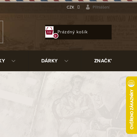
CZK
Přihlášení
NÁKUPNÍ
Prázdný košík
KOŠÍK
KY
DÁRKY
ZNAČKY