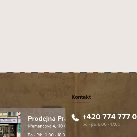
TOBACCO TRADING INTERN
Kontakt
+420 774 777 
Prodejna Praha 1
Křemencova 4, 110 00 Praha
 spolehlivý obchod. Nemohu
Profesionální přístup, ochota p
návat s ostatními obchody v
rychlé dodání objednaného zb
Po - Pá: 10:00 - 18:00