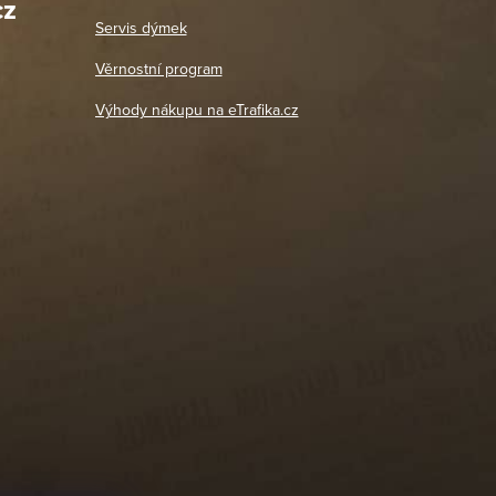
cz
Út - Pá: 11:00 - 19:00
zdičkou.
Servis dýmek
Jaromír
So, Ne: Zavřeno
18. 4. 2026
Věrnostní program
DETAIL POBOČKY
Výhody nákupu na eTrafika.cz