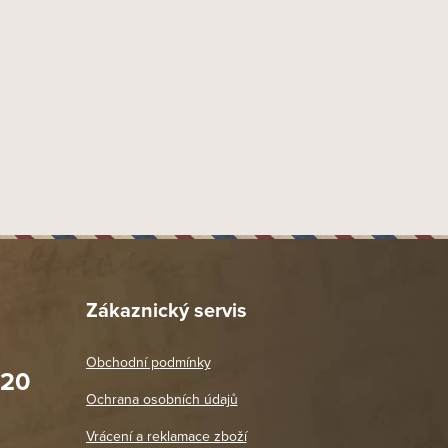
Loose cut
Středně aromatizovaný
Black Cavendish
,
Virginia
Středně výrazné
Davidoff
Citrusy
,
Kokos
ATIONAL CZECHOSLOVAKIA spol. s r.o., Praha 4 - Krč,
Nad Svahem 2, PSČ 14002
1 ks
Položka byla vyprodána…
Zákaznický servis
Obchodní podmínky
020
Prodejna Praha 2
Ochrana osobních údajů
Blanická 3, 120 00 Praha 2
oradit,
Jako vždy vše v pořádku. Doporučuji
Vrácení a reklamace zboží
oží a
Po: 11:00 - 18:00