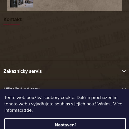
Kontakt
Zákaznický servis
Užitečné odkazy
Tento web používá soubory cookie. Dalším procházením
tohoto webu vyjadřujete souhlas s jejich používáním.. Více
Naše nabídka
informací
zde
.
Nastavení
Vytvořil Shoptet