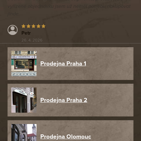
vyřízené objednávku jsem už neměl potřebu nakupovat
jinde.
Petr
26. 4. 2026
Prodejna Praha 1
Prodejna Praha 2
Prodejna Olomouc