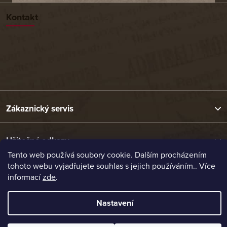
Kontakt
Zákaznický servis
Užitečné odkazy
Tento web používá soubory cookie. Dalším procházením
tohoto webu vyjadřujete souhlas s jejich používáním.. Více
Naše nabídka
informací
zde
.
Nastavení
Vytvořil Shoptet
Copyright 2026
Etrafika.cz
. Všechna práva vyhrazena.