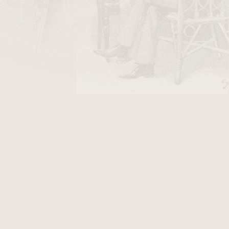
DO KOŠÍKU
s
je prémiová směs typu
Virginia
/
Perique
s
ací v podobě medailonků. Každý „roundel“ má
terý je obklopen zralými Virginiemi a jemným
je vyvážený chuťový profil spojující přírodní
Virginií s lehce pikantním, pepřovým nádechem
í Cavendishe. Tabák hoří rovnoměrně, vytváří
 osloví kuřáky, kteří hledají komplexní, ale
radiční medailonkovou strukturou.