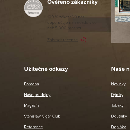
Ověřeno zákazníky
Výborný a
moc porov
tomto seg
100 % zákazníků nás
doporučuje na základě vice
vyřízené 
než
5 000 recenzí
potřebu n
Zobrazit recenze
Pet
26. 
Užitečné odkazy
Naše n
Poradna
Novinky
Naše prodejny
Dýmky
Magazín
Tabáky
Stanislaw Cigar Club
Doutníky
Reference
Doplňky