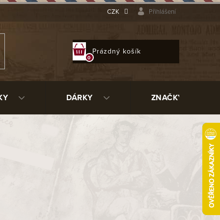
CZK
Přihlášení
NÁKUPNÍ
Prázdný košík
KOŠÍK
KY
DÁRKY
ZNAČKY