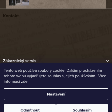
Kontakt
Zákaznický servis
Tento web používá soubory cookie. Dalším procházením
tohoto webu vyjadřujete souhlas s jejich používáním.. Více
Užitečné odkazy
informací
zde
.
Naše nabídka
Nastavení
Vytvořil Shoptet
Odmítnout
Souhlasím