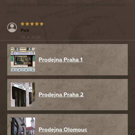
vyřízené objednávku jsem už neměl potřebu nakupovat
jinde.
Petr
26. 4. 2026
Prodejna Praha 1
Prodejna Praha 2
Prodejna Olomouc