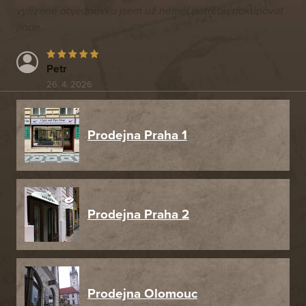
vyřízené objednávku jsem už neměl potřebu nakupovat
jinde.
Petr
26. 4. 2026
Prodejna Praha 1
Prodejna Praha 2
Prodejna Olomouc