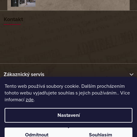
Kontakt
Zákaznický servis
Tento web používá soubory cookie. Dalším procházením
tohoto webu vyjadřujete souhlas s jejich používáním.. Více
Užitečné odkazy
informací
zde
.
Naše nabídka
Nastavení
Vytvořil Shoptet
Odmítnout
Souhlasím