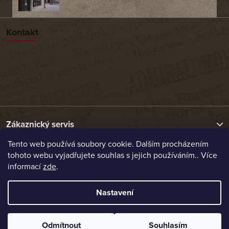
Kontakt
Zákaznický servis
Tento web používá soubory cookie. Dalším procházením
tohoto webu vyjadřujete souhlas s jejich používáním.. Více
Užitečné odkazy
informací
zde
.
Naše nabídka
Nastavení
Vytvořil Shoptet
Odmítnout
Souhlasím