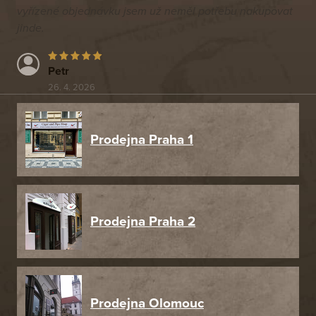
vyřízené objednávku jsem už neměl potřebu nakupovat
jinde.
Petr
26. 4. 2026
Prodejna Praha 1
Prodejna Praha 2
Prodejna Olomouc