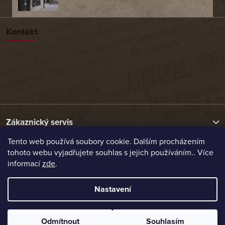
Kontakt
Zákaznický servis
Tento web používá soubory cookie. Dalším procházením
tohoto webu vyjadřujete souhlas s jejich používáním.. Více
Užitečné odkazy
informací
zde
.
Naše nabídka
Nastavení
Vytvořil Shoptet
Odmítnout
Souhlasím