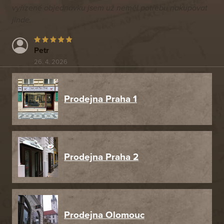
vyřízené objednávku jsem už neměl potřebu nakupovat
jinde.
Petr
26. 4. 2026
Prodejna Praha 1
Prodejna Praha 2
Prodejna Olomouc