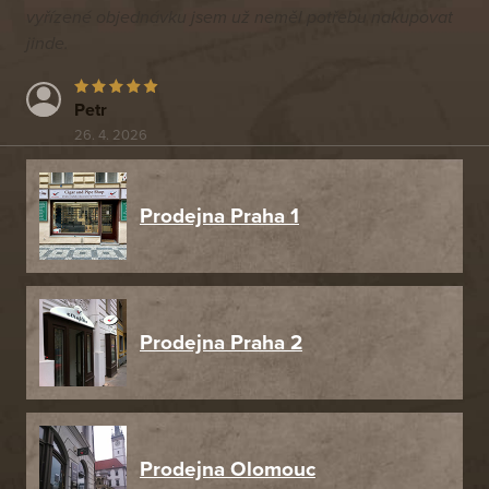
vyřízené objednávku jsem už neměl potřebu nakupovat
jinde.
Petr
26. 4. 2026
Prodejna Praha 1
Prodejna Praha 2
Prodejna Olomouc