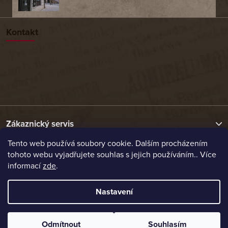
Kontakt
Zákaznický servis
Tento web používá soubory cookie. Dalším procházením
tohoto webu vyjadřujete souhlas s jejich používáním.. Více
Užitečné odkazy
informací
zde
.
Naše nabídka
Nastavení
Vytvořil Shoptet
Odmítnout
Souhlasím