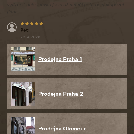
vyřízené objednávku jsem už neměl potřebu nakupovat
jinde.
Petr
26. 4. 2026
Prodejna Praha 1
Prodejna Praha 2
Prodejna Olomouc