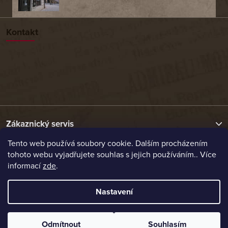
Kontakt
Zákaznický servis
Tento web používá soubory cookie. Dalším procházením
tohoto webu vyjadřujete souhlas s jejich používáním.. Více
Užitečné odkazy
informací
zde
.
Naše nabídka
Nastavení
Vytvořil Shoptet
Odmítnout
Souhlasím