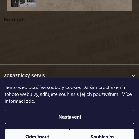
Kontakt
Zákaznický servis
Tento web používá soubory cookie. Dalším procházením
tohoto webu vyjadřujete souhlas s jejich používáním.. Více
Užitečné odkazy
informací
zde
.
Naše nabídka
Nastavení
Vytvořil Shoptet
Odmítnout
Souhlasím