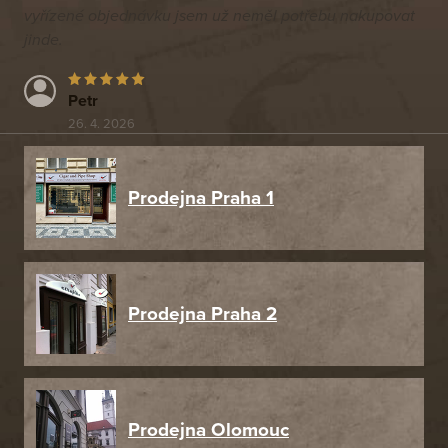
vyřízené objednávku jsem už neměl potřebu nakupovat
jinde.
Petr
26. 4. 2026
Prodejna Praha 1
Prodejna Praha 2
Prodejna Olomouc