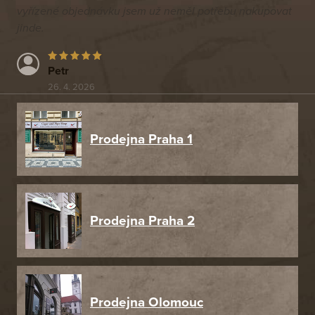
vyřízené objednávku jsem už neměl potřebu nakupovat
jinde.
Petr
26. 4. 2026
Prodejna Praha 1
Prodejna Praha 2
Prodejna Olomouc