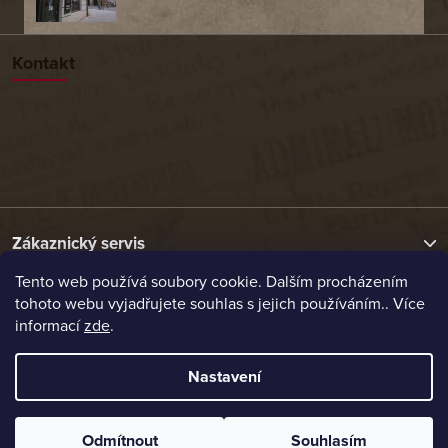
Kontakt
Zákaznický servis
Tento web používá soubory cookie. Dalším procházením
tohoto webu vyjadřujete souhlas s jejich používáním.. Více
Užitečné odkazy
informací
zde
.
Naše nabídka
Nastavení
Vytvořil Shoptet
Odmítnout
Souhlasím