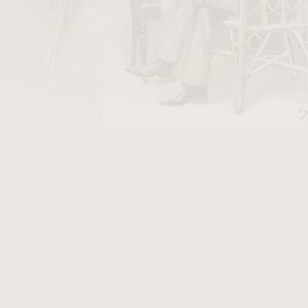
DO KOŠÍKU
tníky s průměrm 22 mm. Materiál
briar
, náustek