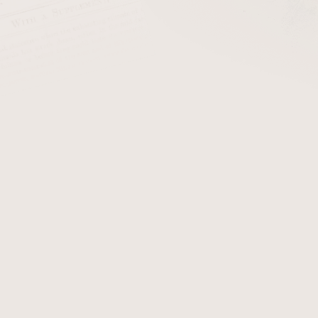
cena:
PŘIDAT 
Doutníková špička pro dou
akryl
.
Detailní informace
Zeptat se
Hlídat