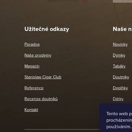
Pet
26. 
Užitečné odkazy
Naše n
Poradna
Novinky
Naše prodejny
Dýmky
Magazín
Tabáky
Stanislaw Cigar Club
Doutníky
Reference
Doplňky
Recenze doutníků
Dárky
Kontakt
Tento web p
procházením 
používáním.