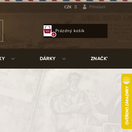
CZK
Přihlášení
NÁKUPNÍ
Prázdný košík
KOŠÍK
KY
DÁRKY
ZNAČKY