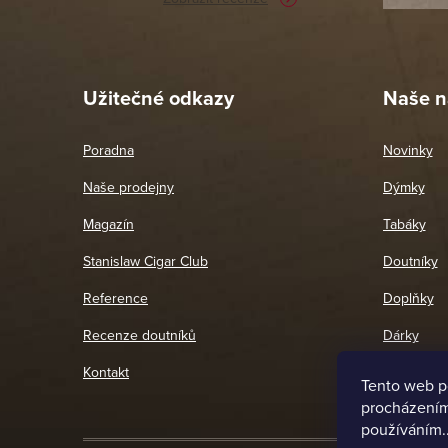
Pet
26. 
Užitečné odkazy
Naše n
Poradna
Novinky
Naše prodejny
Dýmky
Magazín
Tabáky
Stanislaw Cigar Club
Doutníky
Reference
Doplňky
Recenze doutníků
Dárky
Kontakt
Tento web p
procházením 
používáním.