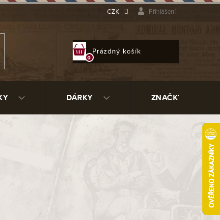
CZK
Přihlášení
NÁKUPNÍ
Prázdný košík
KOŠÍK
KY
DÁRKY
ZNAČKY