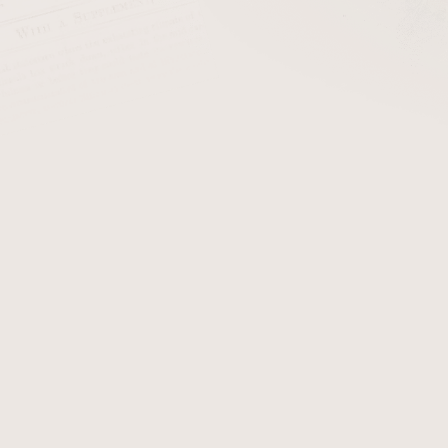
cena:
PŘIDAT 
Doutníková špička pro dou
akryl
.
Detailní informace
Zeptat se
Hlídat