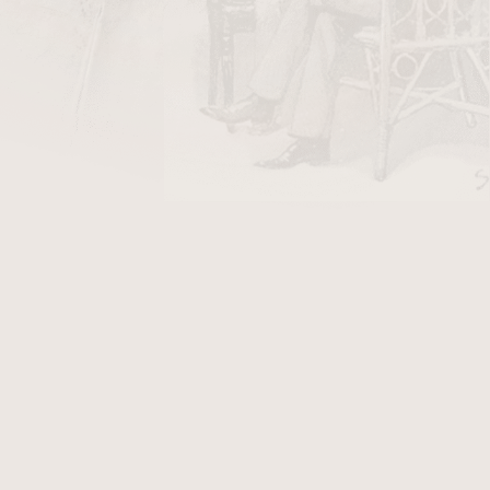
DO KOŠÍKU
tníky s průměrm 20 mm. Materiál
briar
, náustek