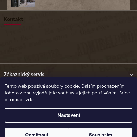
Kontakt
Zákaznický servis
Tento web používá soubory cookie. Dalším procházením
tohoto webu vyjadřujete souhlas s jejich používáním.. Více
Užitečné odkazy
informací
zde
.
Naše nabídka
Nastavení
Vytvořil Shoptet
Odmítnout
Souhlasím