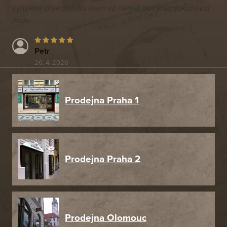
vyřízené objednávku jsem už neměl potřebu nakupovat
jinde.
Petr
26. 4. 2026
Prodejna Praha 1
Prodejna Praha 2
Prodejna Olomouc