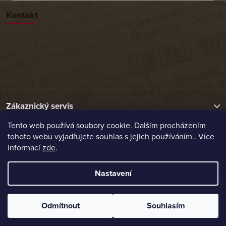
Kontakt
Zákaznický servis
Tento web používá soubory cookie. Dalším procházením
tohoto webu vyjadřujete souhlas s jejich používáním.. Více
Užitečné odkazy
informací
zde
.
Naše nabídka
Nastavení
Vytvořil Shoptet
Odmítnout
Souhlasím
Copyright 2026
Etrafika.cz
. Všechna práva vyhrazena.