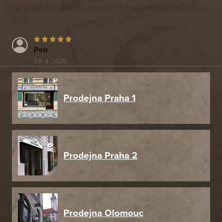
vyřízené objednávku jsem už neměl potřebu nakupovat
jinde.
Petr
26. 4. 2026
Prodejna Praha 1
Prodejna Praha 2
Prodejna Olomouc