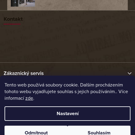
Kontakt
Zákaznický servis
Tento web používá soubory cookie. Dalším procházením
tohoto webu vyjadřujete souhlas s jejich používáním.. Více
Užitečné odkazy
informací
zde
.
Naše nabídka
Nastavení
Vytvořil Shoptet
Odmítnout
Souhlasím