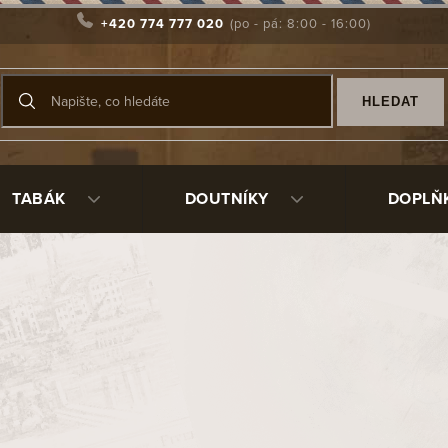
+420 774 777 020
HLEDAT
TABÁK
DOUTNÍKY
DOPLŇ
 vám přinášet radost a pohodu, a ne problémy. Proto bychom si mě
hovovat. Chutě doutníku lze snad přirovnat k chuti dřeva, ov
dodržovat několik společenských zásad, abychom se nedopustil