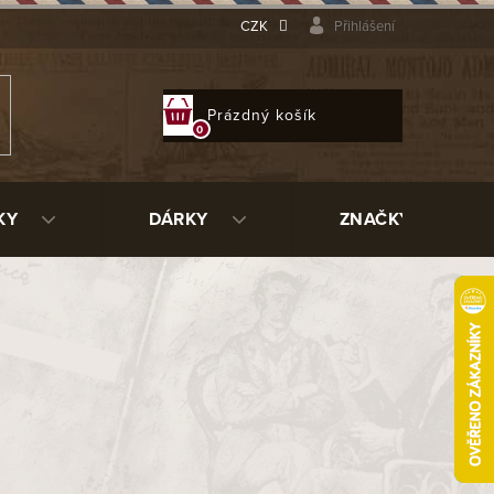
CZK
Přihlášení
NÁKUPNÍ
Prázdný košík
KOŠÍK
KY
DÁRKY
ZNAČKY
li najít takový typ doutníku, který
oce, koření, ořechů, kávy a dalším
i kuřáckého prohřešku.