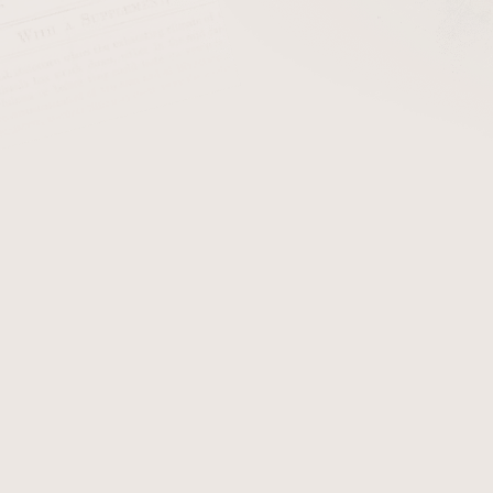
cena:
PŘIDAT 
Oblíbené přírodní cigaretov
Detailní informace
Zeptat se
Hlídat