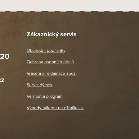
Zákaznický servis
Obchodní podmínky
020
Prodejna Praha 2
Ochrana osobních údajů
Blanická 3, 120 00 Praha 2
oradit,
Jako vždy vše v pořádku. Doporučuji
Vrácení a reklamace zboží
oží a
Po: 11:00 - 18:00
cz
Út - Pá: 11:00 - 19:00
zdičkou.
Servis dýmek
Jaromír
So, Ne: Zavřeno
18. 4. 2026
Věrnostní program
DETAIL POBOČKY
Výhody nákupu na eTrafika.cz