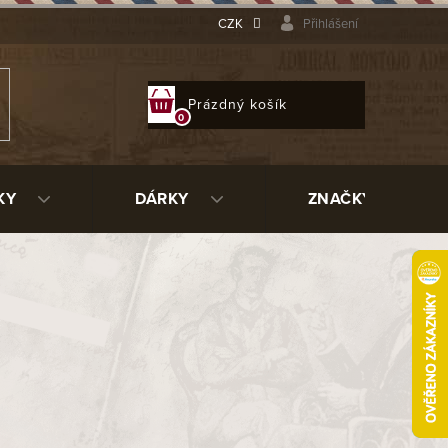
CZK
Přihlášení
NÁKUPNÍ
Prázdný košík
KOŠÍK
KY
DÁRKY
ZNAČKY