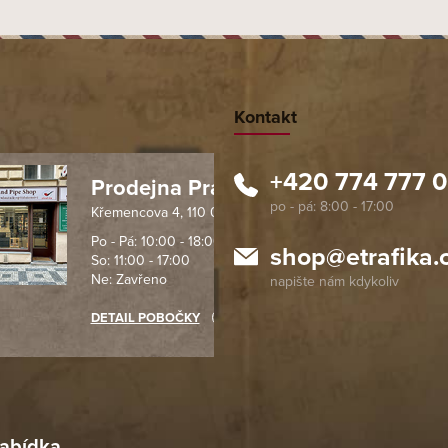
Kontakt
+420 774 777 
Prodejna Praha 1
Křemencova 4, 110 00 Praha
 spolehlivý obchod. Nemohu
Profesionální přístup, ochota p
návat s ostatními obchody v
rychlé dodání objednaného zb
Po - Pá: 10:00 - 18:00
shop
@
etrafika.
So: 11:00 - 17:00
mentu, protože od první
komunikace na jedničku s hvě
Ne: Zavřeno
objednávku jsem už neměl
akupovat jinde.
DETAIL POBOČKY
Richard Lasztuwka
18. 4. 2026
r
4. 2026
abídka