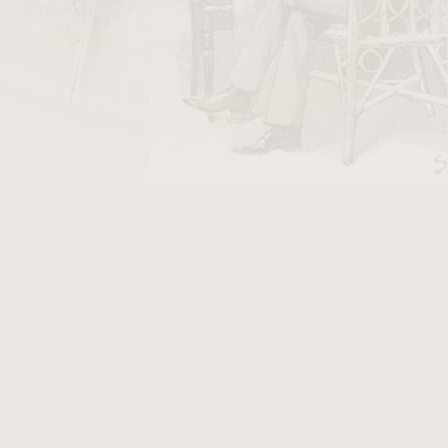
DO KOŠÍKU
é papírky OCB Slim Premium s filtry