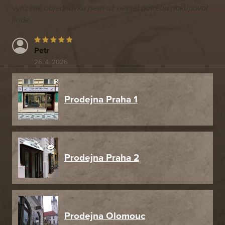
vyřízené objednávku jsem už neměl potřebu nakupovat
jinde.
Petr
26. 4. 2026
Prodejna Praha 1
Prodejna Praha 2
Prodejna Olomouc