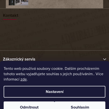
Kontakt
Zákaznický servis
Tento web používá soubory cookie. Dalším procházením
tohoto webu vyjadřujete souhlas s jejich používáním.. Více
Užitečné odkazy
informací
zde
.
Naše nabídka
Nastavení
Vytvořil Shoptet
Odmítnout
Souhlasím