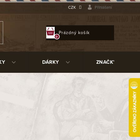
CZK
Přihlášení
NÁKUPNÍ
Prázdný košík
KOŠÍK
KY
DÁRKY
ZNAČKY