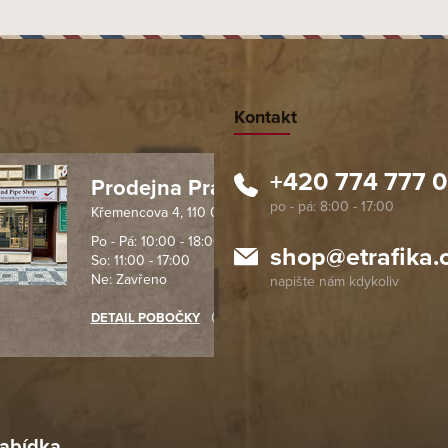
Kontakt
+420 774 777 
Prodejna Praha 1
Křemencova 4, 110 00 Praha
 spolehlivý obchod. Nemohu
Profesionální přístup, ochota p
návat s ostatními obchody v
rychlé dodání objednaného zb
Po - Pá: 10:00 - 18:00
shop
@
etrafika.
So: 11:00 - 17:00
mentu, protože od první
komunikace na jedničku s hvě
Ne: Zavřeno
objednávku jsem už neměl
akupovat jinde.
DETAIL POBOČKY
Richard Lasztuwka
18. 4. 2026
r
4. 2026
abídka