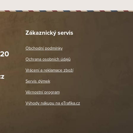
Zákaznický servis
Obchodní podmínky
020
Prodejna Praha 2
Ochrana osobních údajů
Blanická 3, 120 00 Praha 2
oradit,
Jako vždy vše v pořádku. Doporučuji
Vrácení a reklamace zboží
oží a
Po: 11:00 - 18:00
cz
Út - Pá: 11:00 - 19:00
zdičkou.
Servis dýmek
Jaromír
So, Ne: Zavřeno
18. 4. 2026
Věrnostní program
DETAIL POBOČKY
Výhody nákupu na eTrafika.cz