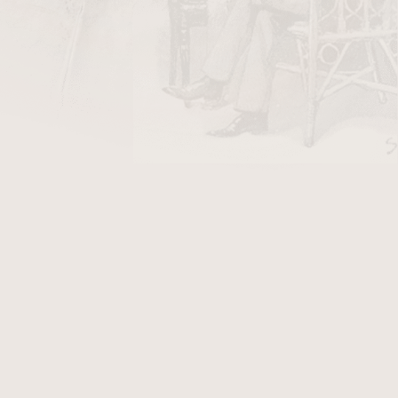
DO KOŠÍKU
Cigaretové papírky Gommé Original jsou jedny
papírků.