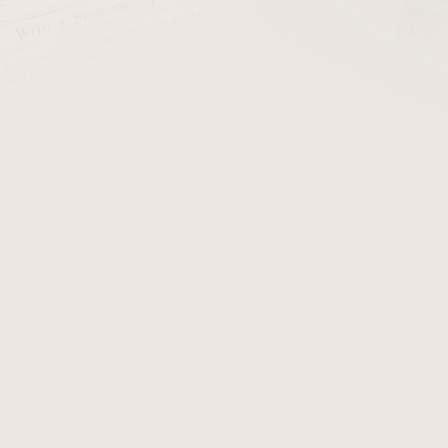
cena:
PŘIDAT 
Krátké cigaretové papírky. 
z nejoblíbenějších krátkých 
Detailní informace
Zeptat se
Hlídat