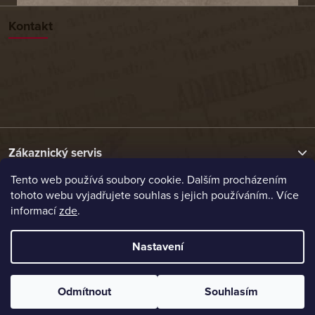
Kontakt
Zákaznický servis
Tento web používá soubory cookie. Dalším procházením
tohoto webu vyjadřujete souhlas s jejich používáním.. Více
Užitečné odkazy
informací
zde
.
Naše nabídka
Nastavení
Vytvořil Shoptet
Odmítnout
Souhlasím
Copyright 2026
Etrafika.cz
. Všechna práva vyhrazena.