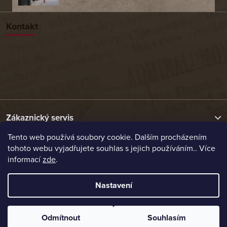
Kontakt
Zákaznický servis
Tento web používá soubory cookie. Dalším procházením
tohoto webu vyjadřujete souhlas s jejich používáním.. Více
Užitečné odkazy
informací
zde
.
Naše nabídka
Nastavení
Vytvořil Shoptet
Odmítnout
Souhlasím
Copyright 2026
Etrafika.cz
. Všechna práva vyhrazena.