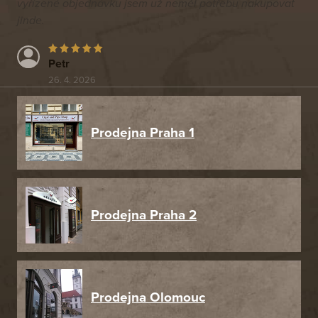
vyřízené objednávku jsem už neměl potřebu nakupovat
jinde.
Petr
26. 4. 2026
Prodejna Praha 1
Prodejna Praha 2
Prodejna Olomouc