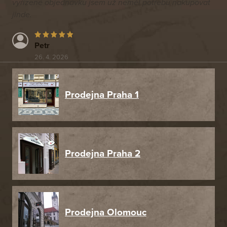
vyřízené objednávku jsem už neměl potřebu nakupovat
jinde.
Petr
26. 4. 2026
Prodejna Praha 1
Prodejna Praha 2
Prodejna Olomouc