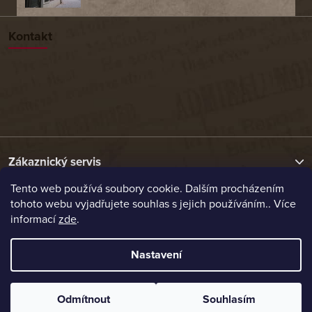
Kontakt
Zákaznický servis
Tento web používá soubory cookie. Dalším procházením
tohoto webu vyjadřujete souhlas s jejich používáním.. Více
Užitečné odkazy
informací
zde
.
Naše nabídka
Nastavení
Vytvořil Shoptet
Odmítnout
Souhlasím
Copyright 2026
Etrafika.cz
. Všechna práva vyhrazena.