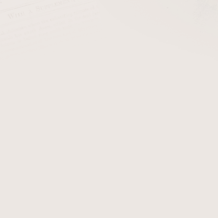
cena:
PŘIDAT 
Briárový
přířez na výrobu dý
oblast Toskánsko, Sicílie
Detailní informace
Zeptat se
Hlídat