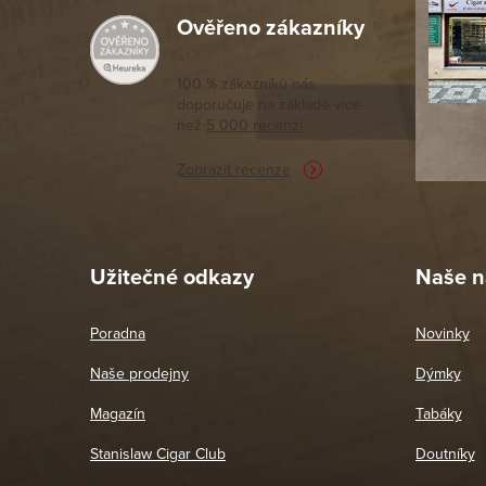
Ověřeno zákazníky
Výborný a
moc porov
tomto seg
100 % zákazníků nás
doporučuje na základě vice
vyřízené 
než
5 000 recenzí
potřebu n
Zobrazit recenze
Pet
26. 
Užitečné odkazy
Naše n
Poradna
Novinky
Naše prodejny
Dýmky
Magazín
Tabáky
Stanislaw Cigar Club
Doutníky