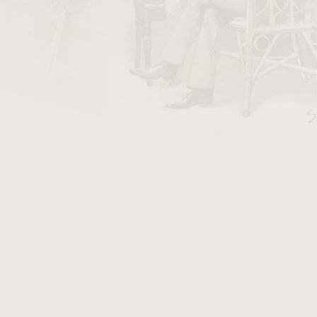
DO KOŠÍKU
mky. Kvalita Extra Extra plato. Původ Itálie,