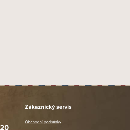
115 mm
50 mm
60 mm
1 ks
Zákaznický servis
Obchodní podmínky
020
Prodejna Praha 2