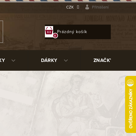
CZK
Přihlášení
NÁKUPNÍ
Prázdný košík
KOŠÍK
KY
DÁRKY
ZNAČKY
edium 05
87242