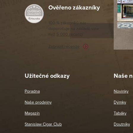
Ověřeno zákazníky
Výborný a
moc porov
tomto seg
100 % zákazníků nás
doporučuje na základě vice
vyřízené 
než
5 000 recenzí
potřebu n
Zobrazit recenze
Pet
26. 
Užitečné odkazy
Naše n
Poradna
Novinky
Naše prodejny
Dýmky
Magazín
Tabáky
Stanislaw Cigar Club
Doutníky