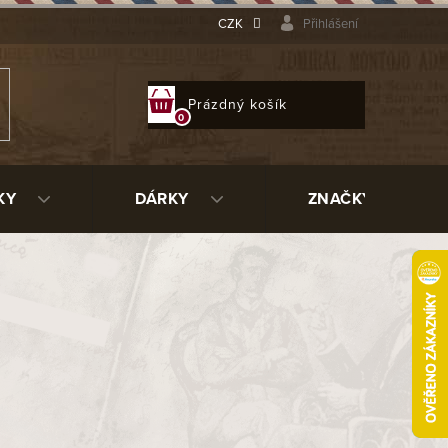
CZK
Přihlášení
NÁKUPNÍ
Prázdný košík
KOŠÍK
KY
DÁRKY
ZNAČKY
ge 10
88018