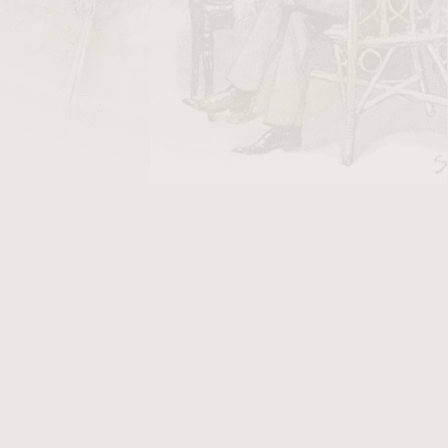
DO KOŠÍKU
mky. Kvalita Extra Extra plato. Původ Itálie,