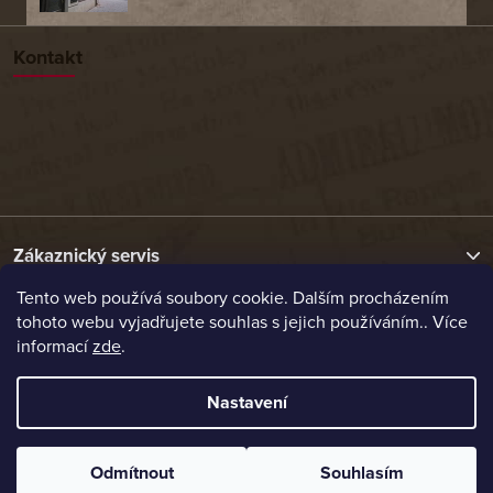
Kontakt
Zákaznický servis
Tento web používá soubory cookie. Dalším procházením
tohoto webu vyjadřujete souhlas s jejich používáním.. Více
Užitečné odkazy
informací
zde
.
Naše nabídka
Nastavení
Vytvořil Shoptet
Odmítnout
Souhlasím
Copyright 2026
Etrafika.cz
. Všechna práva vyhrazena.