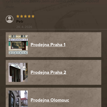
vyřízené objednávku jsem už neměl potřebu nakupovat
jinde.
Petr
26. 4. 2026
Prodejna Praha 1
Prodejna Praha 2
Prodejna Olomouc