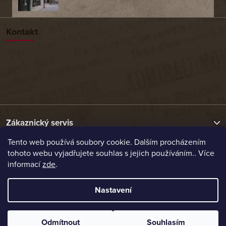
Kontakt
Zákaznický servis
Tento web používá soubory cookie. Dalším procházením
tohoto webu vyjadřujete souhlas s jejich používáním.. Více
Užitečné odkazy
informací
zde
.
Naše nabídka
Nastavení
Vytvořil Shoptet
Odmítnout
Souhlasím