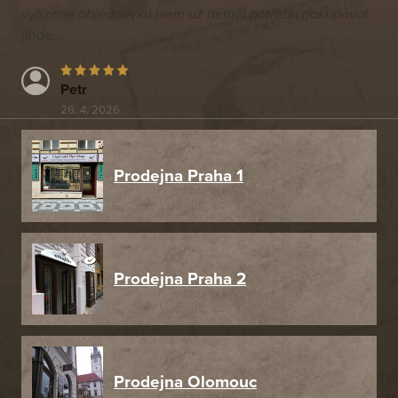
vyřízené objednávku jsem už neměl potřebu nakupovat
jinde.
Petr
26. 4. 2026
Prodejna Praha 1
Prodejna Praha 2
Prodejna Olomouc