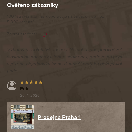
Ověřeno zákazníky
100 % zákazníků nás doporučuje na základě vice než
5 000 recenzí
Zobrazit recenze
Výborný a spolehlivý obchod. Nemohu moc porovnávat
s ostatními obchody v tomto segmentu, protože od první
vyřízené objednávku jsem už neměl potřebu nakupovat
jinde.
Petr
26. 4. 2026
Prodejna Praha 1