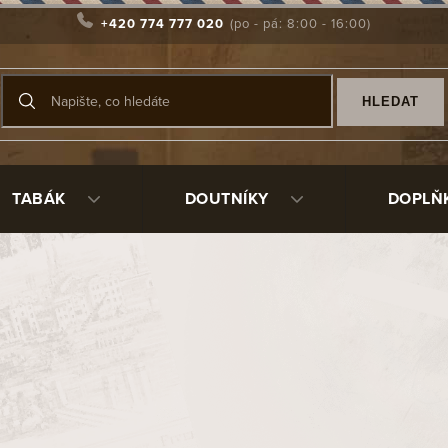
+420 774 777 020
HLEDAT
TABÁK
DOUTNÍKY
DOPLŇ
y a tabák
ový tabák
d stromečkem kuřáka dýmky, je kožené pouzdro na dýmky, tabák a
ohodlí a k tomu je kvalitní kožené pouzdro ideální. V naši nabí