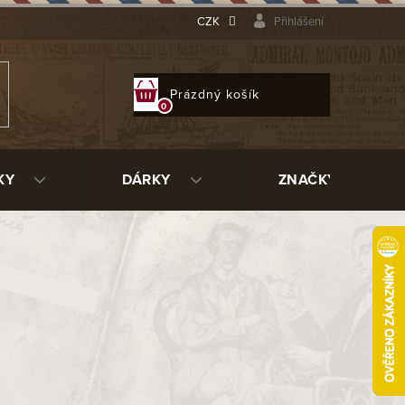
CZK
Přihlášení
NÁKUPNÍ
Prázdný košík
KOŠÍK
KY
DÁRKY
ZNAČKY
 příslušenství. Každý dýmkař jistě
dce pouzder si jistě vybere každý.