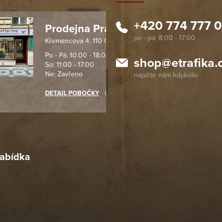
+420 774 777 
Prodejna Praha 1
Křemencova 4, 110 00 Praha
 spolehlivý obchod. Nemohu
Profesionální přístup, ochota p
návat s ostatními obchody v
rychlé dodání objednaného zb
Po - Pá: 10:00 - 18:00
shop
@
etrafika.
So: 11:00 - 17:00
mentu, protože od první
komunikace na jedničku s hvě
Ne: Zavřeno
objednávku jsem už neměl
akupovat jinde.
DETAIL POBOČKY
Richard Lasztuwka
18. 4. 2026
r
4. 2026
abídka