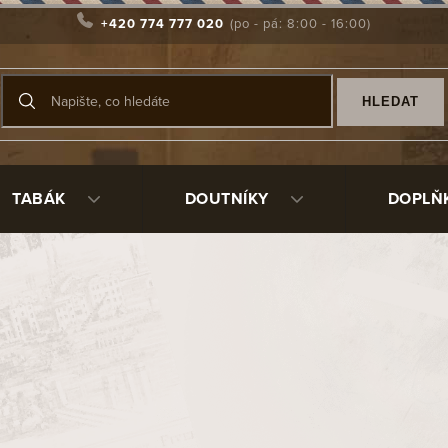
+420 774 777 020
HLEDAT
TABÁK
DOUTNÍKY
DOPLŇ
ky Romeo y Julieta
a Coronitas en Cedro
vé dýhy. Po jejím odstranění najdeme středně olejnatý
krycí list
u kubánskou zemitosta náznak dřeva. Po zapálení se tyto dvě chu
 dřeva spolu s méně výraznou kořenitostí dává krásných 4