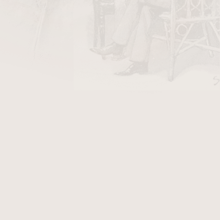
nitas en cedro
pokud budou dobře
ýraznění cedrové vůně a chuti.