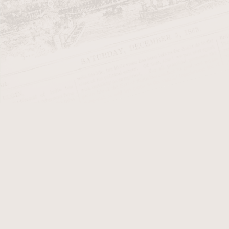
rozumnou cenu.
Popel u těchto doutníků není nija
skladovány budou stárnutím lepší, 