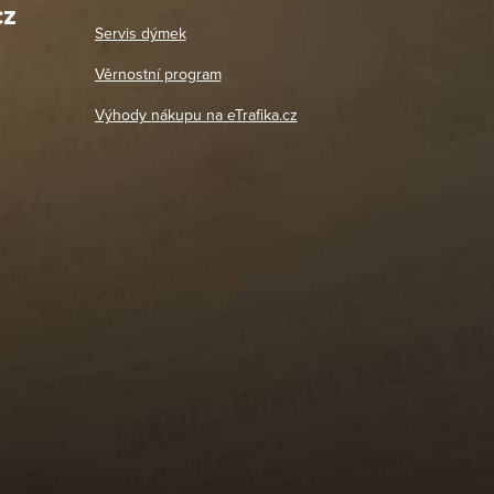
cz
Út - Pá: 11:00 - 19:00
zdičkou.
Servis dýmek
Jaromír
So, Ne: Zavřeno
18. 4. 2026
Věrnostní program
DETAIL POBOČKY
Výhody nákupu na eTrafika.cz