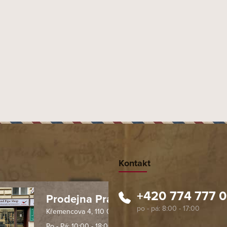
PŘEDCHOZÍ ČLÁNEK
DALŠÍ ČLÁNEK
Kontakt
+420 774 777 
Prodejna Praha 1
Křemencova 4, 110 00 Praha
 spolehlivý obchod. Nemohu
Profesionální přístup, ochota p
návat s ostatními obchody v
rychlé dodání objednaného zb
Po - Pá: 10:00 - 18:00