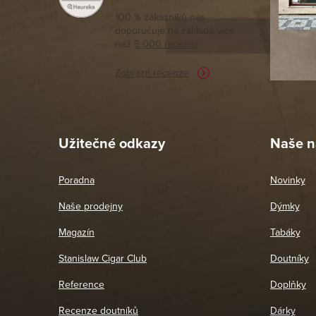
tomto seg
100 % zákazníků nás
doporučuje na základě vice
vyřízené 
než
5 000 recenzí
potřebu n
Zobrazit recenze
Pet
26. 
Užitečné odkazy
Naše n
Poradna
Novinky
Naše prodejny
Dýmky
Magazín
Tabáky
Stanislaw Cigar Club
Doutníky
Reference
Doplňky
Recenze doutníků
Dárky