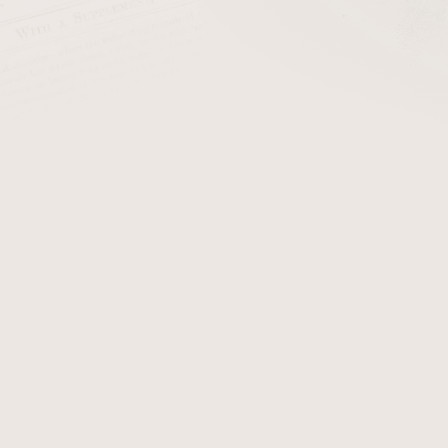
k kompaktní a nikdy nebude extra dlouhý.
Romeo y Julieta Coro
a díky cedrové dýze se u déle skladovaných doutníků projeví zv