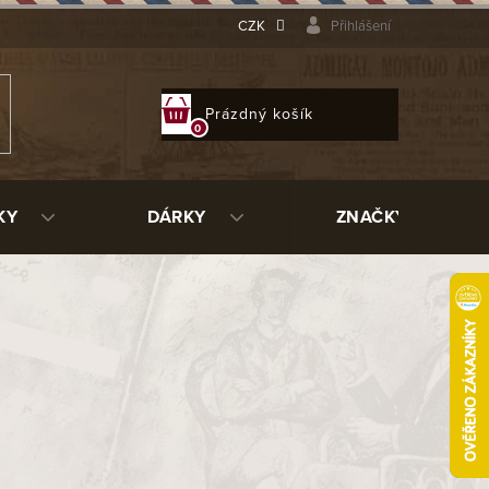
CZK
Přihlášení
NÁKUPNÍ
Prázdný košík
KOŠÍK
KY
DÁRKY
ZNAČKY
barvy kávy. Po oříznutí a studeném
tě velmi zvýrazní.
5-60 minut příjemného kouření za