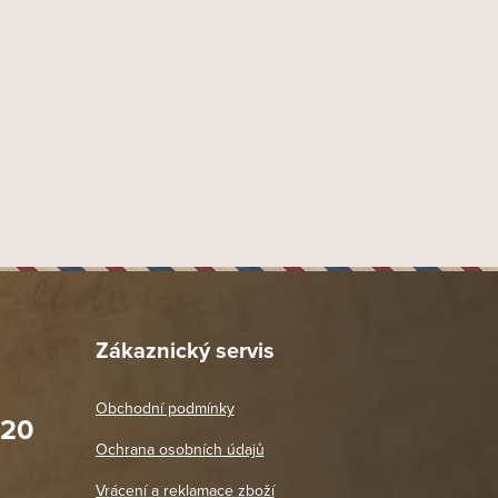
Zákaznický servis
Obchodní podmínky
020
Prodejna Praha 2
Ochrana osobních údajů
Blanická 3, 120 00 Praha 2
oradit,
Jako vždy vše v pořádku. Doporučuji
Vrácení a reklamace zboží
oží a
Po: 11:00 - 18:00