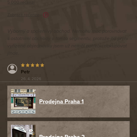
5 000 recenzí
Zobrazit recenze
Výborný a spolehlivý obchod. Nemohu moc porovnávat
s ostatními obchody v tomto segmentu, protože od první
vyřízené objednávku jsem už neměl potřebu nakupovat
jinde.
Petr
26. 4. 2026
Prodejna Praha 1
Prodejna Praha 2