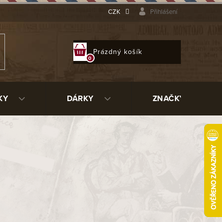
CZK
Přihlášení
NÁKUPNÍ
Prázdný košík
KOŠÍK
KY
DÁRKY
ZNAČKY
ím městě Skotska převzal obchod s
abáku.Ve své malé továrně míchal
 z nejkvalitnějšího
briáru
v mnoha