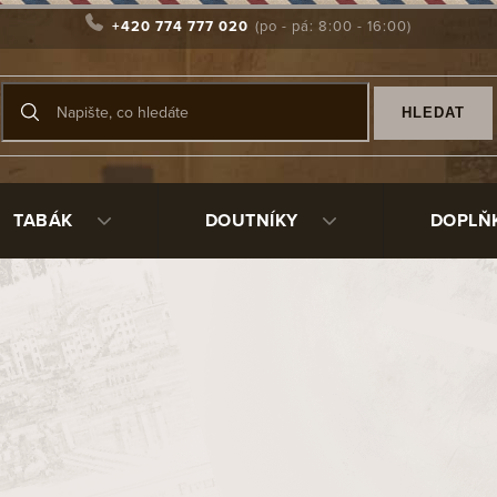
+420 774 777 020
HLEDAT
TABÁK
DOUTNÍKY
DOPLŇ
ttray, významný a zkušený blender tabáků, svuj sen a v hlavn
tal jeho obchod vyhledávaným místem pro kuřáky dýmkového t
l své portfolio o privátní zákaznické dýmky. Dosud se vyrábějí