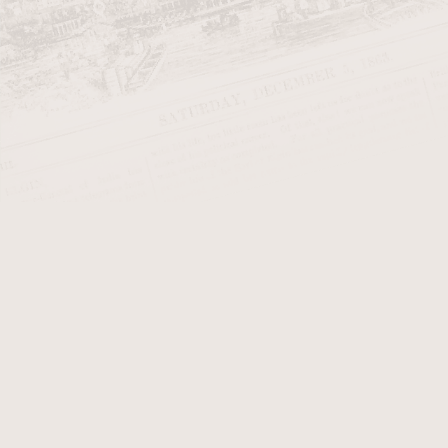
klasických tvarech. Jsou vyráběny 