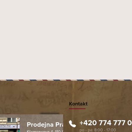
PŘEDCHOZÍ ČLÁNEK
DALŠÍ ČLÁNEK
Kontakt
+420 774 777 
Prodejna Praha 1
Křemencova 4, 110 00 Praha