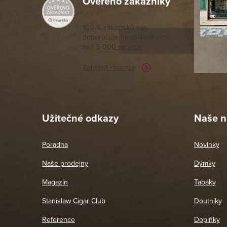
Ověřeno zákazníky
Výborný a
moc porov
tomto seg
100 % zákazníků nás
doporučuje na základě vice
vyřízené 
než
5 000 recenzí
potřebu n
Zobrazit recenze
Pet
26. 
Užitečné odkazy
Naše n
Poradna
Novinky
Naše prodejny
Dýmky
Magazín
Tabáky
Stanislaw Cigar Club
Doutníky
Reference
Doplňky