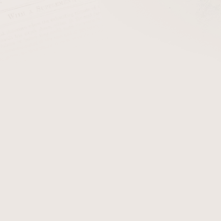
se zkušeností nejstarších světových firem vyrábějících dýmky.