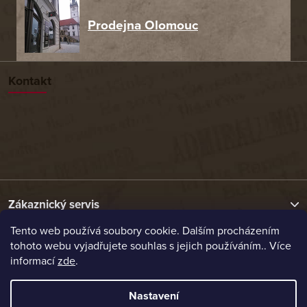
Prodejna Olomouc
Kontakt
Zákaznický servis
Tento web používá soubory cookie. Dalším procházením
tohoto webu vyjadřujete souhlas s jejich používáním.. Více
Užitečné odkazy
informací
zde
.
Naše nabídka
Nastavení