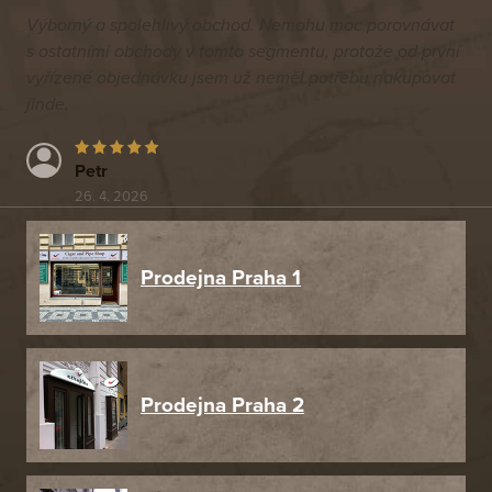
Výborný a spolehlivý obchod. Nemohu moc porovnávat
s ostatními obchody v tomto segmentu, protože od první
vyřízené objednávku jsem už neměl potřebu nakupovat
jinde.
Petr
26. 4. 2026
Prodejna Praha 1
Prodejna Praha 2