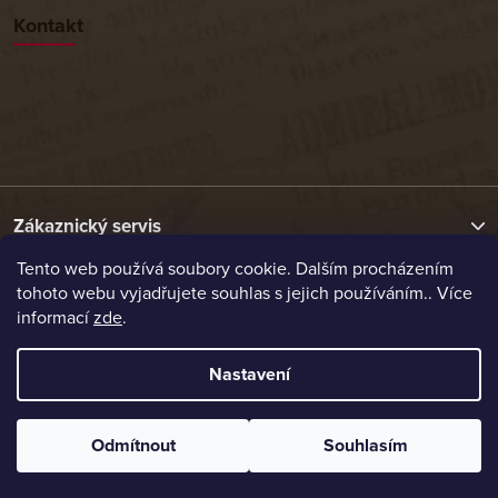
Kontakt
Zákaznický servis
Tento web používá soubory cookie. Dalším procházením
tohoto webu vyjadřujete souhlas s jejich používáním.. Více
Užitečné odkazy
informací
zde
.
Naše nabídka
Nastavení
Vytvořil Shoptet
Odmítnout
Souhlasím
Copyright 2026
Etrafika.cz
. Všechna práva vyhrazena.