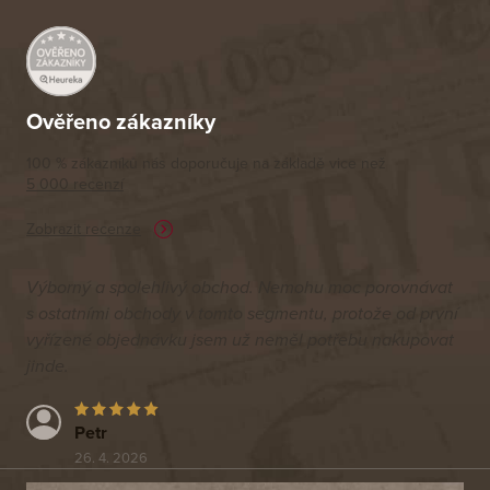
a
t
í
Ověřeno zákazníky
100 % zákazníků nás doporučuje na základě vice než
5 000 recenzí
Zobrazit recenze
Výborný a spolehlivý obchod. Nemohu moc porovnávat
s ostatními obchody v tomto segmentu, protože od první
vyřízené objednávku jsem už neměl potřebu nakupovat
jinde.
Petr
26. 4. 2026