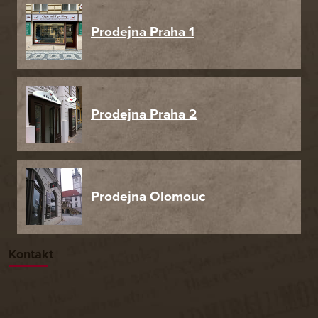
Prodejna Praha 1
Prodejna Praha 2
Prodejna Olomouc
Kontakt