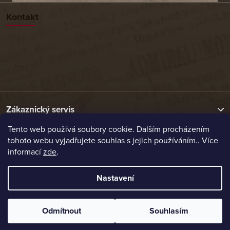
Kontakt
Zákaznický servis
Tento web používá soubory cookie. Dalším procházením
tohoto webu vyjadřujete souhlas s jejich používáním.. Více
Užitečné odkazy
informací
zde
.
Naše nabídka
Nastavení
Vytvořil Shoptet
Odmítnout
Souhlasím
Copyright 2026
Etrafika.cz
. Všechna práva vyhrazena.