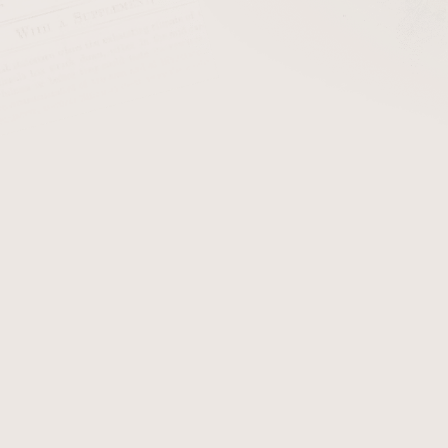
Doutníky New World Oscuro Navegante/1
Sk
Doutníky San Lotano Requiem Maduro Robusto/1
Sk
Doutníky Blend 15 Toro/1
Sk
eme
Nejlevnější
Nejdražší
Nejprodávanější
Abecedně