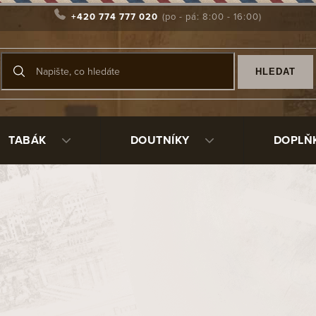
+420 774 777 020
HLEDAT
TABÁK
DOUTNÍKY
DOPLŇ
vanější