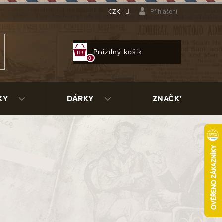
CZK
Přihlášení
NÁKUPNÍ
Prázdný košík
KOŠÍK
KY
DÁRKY
ZNAČKY