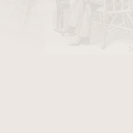
160 Kč
ladem
178 Kč
ladem
99 Kč
ladem
25
položek celkem